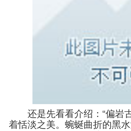
还是先看看介绍：“偏岩古
着恬淡之美。蜿蜒曲折的黑水