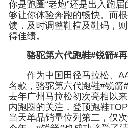
你是跑圈“老炮”还是出入跑
够让你体验奔跑的畅快。而根
馈，及时调整鞋楦及鞋码，则
得佳绩。
骆驼第六代跑鞋
#
锐箭
再
#
作为中国田径马拉松、AAC
名款，骆驼第六代跑鞋#锐箭#
去年广州马拉松初次亮相以来
内跑圈的关注，登顶跑鞋TO
当天单品销量位列第二，仅次于跑
今年，#锐箭#也成功接受了