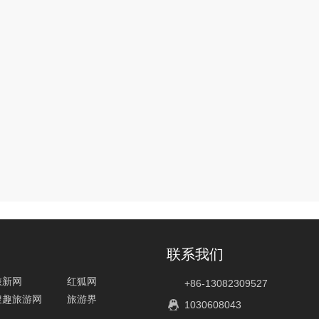
联系我们
旅新网
红狐网
+86-13082309527
搜趣旅游网
旅游界
1030608043