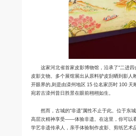
这家河北省首家皮影博物馆，沿承了“二进四合院”
皮影文物。多个展馆展出从原料驴皮刮晒到影人雕刻、
开眼界的,则是由滦州地区 15 位名家历时 10
宛若古滦州昔日胜景在眼前栩栩如生。
然而，古城的“非遗”属性不止于此。位于东城
高层次精神享受——体验非遗。在这里，你可以
学艺非遗传承人，亲手体验制作皮影、剪纸艺术