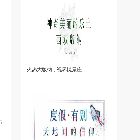
火热大版纳，视界悦景庄
师