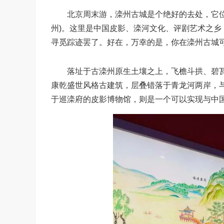
北京周末游，滦州古城是个绝好的去处，它位于
州)。这里是中国皮影、滦河文化、评剧艺术之
寻觅踪迹罢了。好在，万幸的是，你在滦州古城
落址于古滦州原生土壤之上，飞檐斗拱、碧瓦
康乾盛世风格古建筑，层叠错落于青龙河两岸，
于巡滦府的皮影博物馆，则是一个可以实现与中国