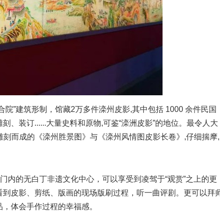
建筑形制，馆藏2万多件滦州皮影,其中包括 1000 余件民国
装订......大量史料和原物,可鉴“滦洲皮影”的地位。最令人大
0 天雕刻而成的《滦州胜景图》与《滦州风情图皮影长卷》,仔细揣摩,
门内的无白丁非遗文化中心，可以享受到凌驾于“观赏”之上的更
看到皮影、剪纸、版画的现场版刷过程，听一曲评剧。更可以拜
品，体会手作过程的幸福感。