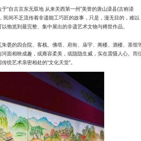
“自古京东无双地 从来关西第一州”美誉的唐山滦县(古称滦
乡，民间不乏流传着非遗能工巧匠的故事，只是，漫无目的，难以
可以饱览到最完整、集中展出的非遗艺术文物与稀世作品。
朱甍的四合院、客栈、佛塔、府衙、庙宇、阁楼、酒楼、茶馆
与河面相映成趣，或雍容柔美，或隐隐生威，实在震慑人心。而
传统艺术亲密相处的“文化天堂”。