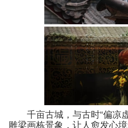
千亩古城，与古时“偏凉虚
雕梁画栋景象，让人愈发心境