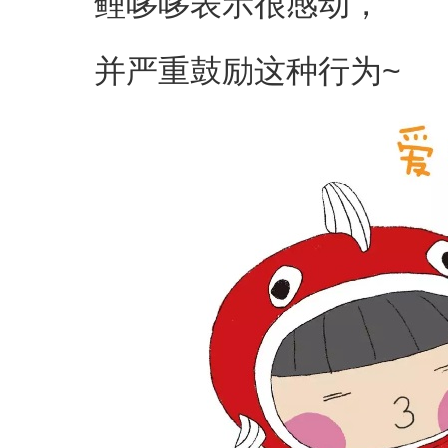
鲤哆哆表示很感动，
并严重鼓励这种行为~