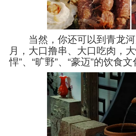
当然，你还可以到青龙河
月，大口撸串、大口吃肉，大
悍”、“旷野”、“豪迈”的饮食