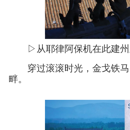
▷从耶律阿保机在此建州
穿过滚滚时光，金戈铁马
畔。