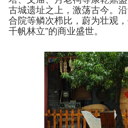
古城遗址之上，激荡古今。沿
合院等鳞次栉比，蔚为壮观，
千帆林立”的商业盛世。