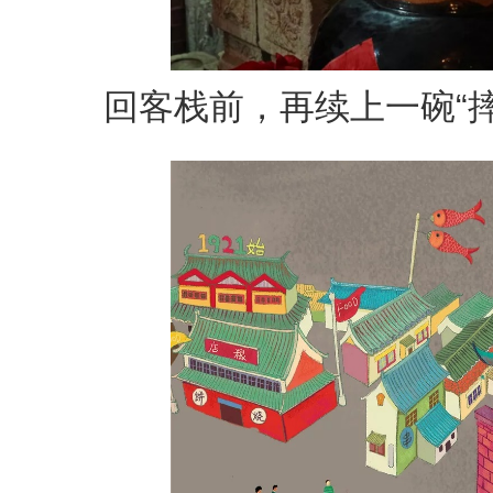
回客栈前，再续上一碗“摔碗