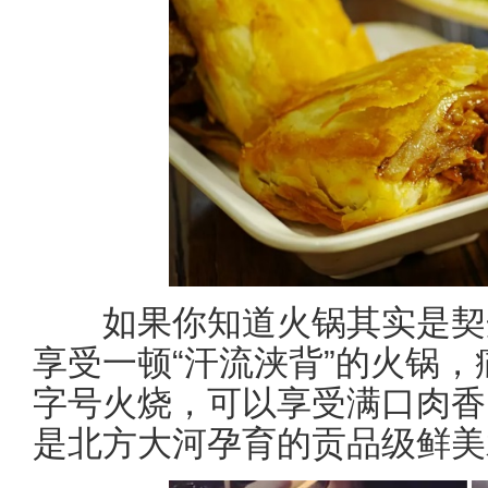
如果你知道火锅其实是契丹
享受一顿“汗流浃背”的火锅，
字号火烧，可以享受满口肉香
是北方大河孕育的贡品级鲜美