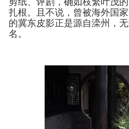
剪纸、评剧，确如枝繁叶茂的
扎根。且不说，曾被海外国家
的冀东皮影正是源自滦州，无
名。