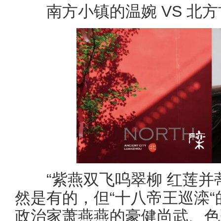
南方小镇的温婉 VS 北方
“紫燕双飞呜翠柳 红莲并蒂
然是有的，但“十八帝王巡滦
政治家萧燕燕的豪健尚武、色