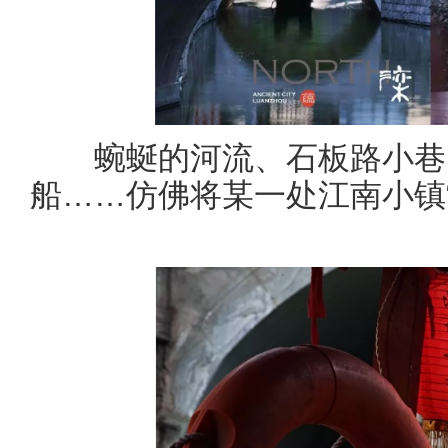
蜿蜒的河流、石板路小巷、
船……仿佛将某一处江南小镇