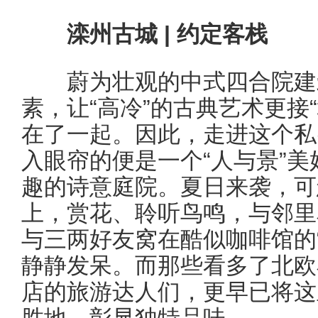
滦州古城 | 约定客栈
蔚为壮观的中式四合院建
素，让“高冷”的古典艺术更接
在了一起。因此，走进这个私
入眼帘的便是一个“人与景”
趣的诗意庭院。夏日来袭，可
上，赏花、聆听鸟鸣，与邻里
与三两好友窝在酷似咖啡馆的
静静发呆。而那些看多了北欧
店的旅游达人们，更早已将这
胜地，彰显独特品味。