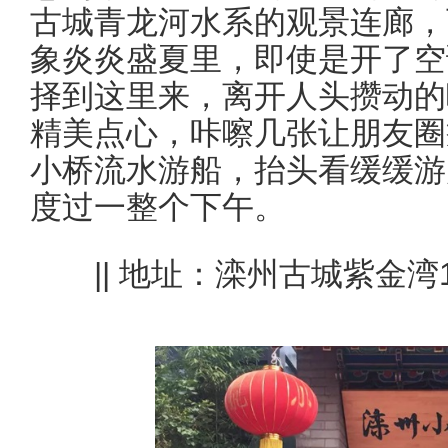
古城青龙河水系的观景连廊，
象炎炎盛夏里，即使是开了空
择到这里来，离开人头攒动的
精美点心，咔嚓几张让朋友圈
小桥流水游船，抬头看缓缓游
度过一整个下午。
|| 地址：滦州古城紫金湾1