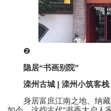
❷
隐居“书画别院”
滦州古城 | 滦州小筑客栈
身居富庶江南之地、纳藏文
如今，这些古代“书香大户人