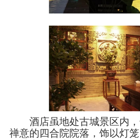
酒店虽地处古城景区内，却
禅意的四合院院落，饰以灯笼