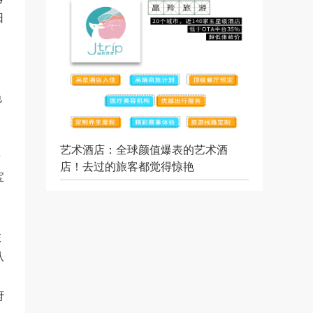
日
色
艺术酒店：全球颜值爆表的艺术酒
所
店！去过的旅客都觉得惊艳
宝
旅
从
，
府