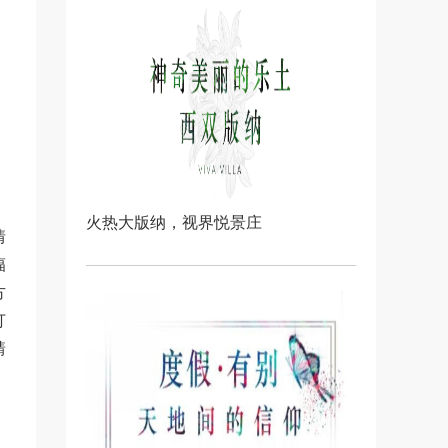
、
火热大版纳，视界悦景庄
情
辐
方
打
靖