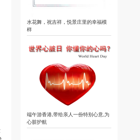
水花舞，祝吉祥，悦景庄里的幸福模
样
端午游香港,带给亲人一份特别心意,为
、
心脏护航
发
考