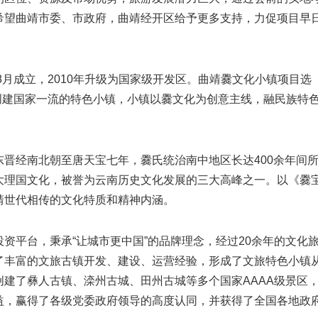
希望曲靖市委、市政府，曲靖经开区给予更多支持，力促项目早
月成立，2010年升级为国家级开发区。曲靖爨文化小镇项目选
批创建国家一流的特色小镇，小镇以爨文化为创意主线，融民族特
经南北朝至唐天宝七年，爨氏统治南中地区长达400余年间
大理国文化，被誉为云南历史文化发展的三大高峰之一。以《爨
靖世代相传的文化特质和精神内涵。
平台，秉承“让城市更中国”的品牌理念，经过20余年的文化
了丰富的文旅古镇开发、建设、运营经验，形成了文旅特色小镇
建了彝人古镇、滦州古城、田州古城等多个国家AAAA级景区
益，赢得了各级党委政府领导的高度认同，并获得了全国各地政