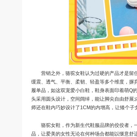
营销之外，骆驼女鞋认为过硬的产品才是留住
缓震、透气、平衡、柔韧、轻盈等多个维度，摒
履单品，如这双宠爱小白鞋，鞋身表面印着萌Q的电
头采用圆头设计，空间阔绰，能让脚尖自由舒展;
师还在鞋内巧妙设计了1CM的内增高，让矮个子
骆驼女鞋，作为新生代鞋服品牌的佼佼者，一
品，让爱美的女性无论在何种场合都能以惬意舒