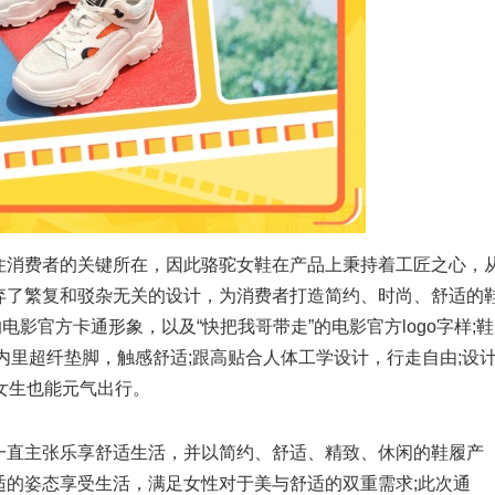
消费者的关键所在，因此骆驼女鞋在产品上秉持着工匠之心，
弃了繁复和驳杂无关的设计，为消费者打造简约、时尚、舒适的
影官方卡通形象，以及“快把我哥带走”的电影官方logo字样;鞋
内里超纤垫脚，触感舒适;跟高贴合人体工学设计，行走自由;设
女生也能元气出行。
直主张乐享舒适生活，并以简约、舒适、精致、休闲的鞋履产
适的姿态享受生活，满足女性对于美与舒适的双重需求;此次通