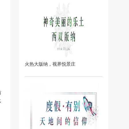
火热大版纳，视界悦景庄
首
化