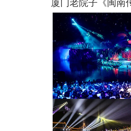
厦门老院子《闽南