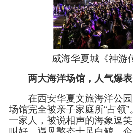
威海华夏城《神游
两大海洋场馆，人气爆表
在西安华夏文旅海洋公园及
场馆完全被亲子家庭所“占领
一家人，被说相声的海象逗笑
叫好，遇见憨态十足白鲸、企