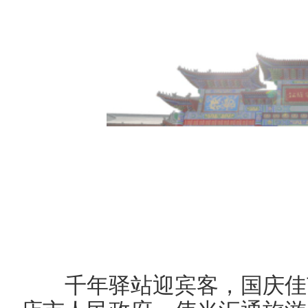
千年驿站迎宾客，国庆佳节