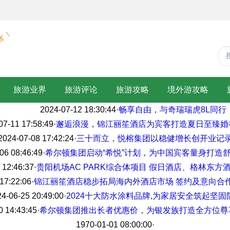
旅游业界
旅游评论
旅游攻略
境外游攻略
2024-07-12 18:30:44
·
畅享自由，与奇瑞瑞虎8L同行
07-11 17:58:49
·
邂逅浪漫，锦江丽笙酒店为宾客打造夏日至臻婚
2024-07-08 17:42:24
·
三十而立，悦榕集团以稳健增长创开业记
06 08:46:49
·
希尔顿集团启动“希悦”计划，为中国宾客量身打造
 12:46:37
·
贵阳机场AC PARK综合体项目 假日酒店、格林东方
17:22:06
·
锦江丽笙酒店稳步拓局海内外酒店市场 签约及意向合作
4-06-25 20:49:00
·
2024十大防水涂料品牌,为家居安全筑起坚固
0 14:43:45
·
希尔顿集团推出长者优惠价，为银发族打造全方位尊
1970-01-01 08:00:00
·