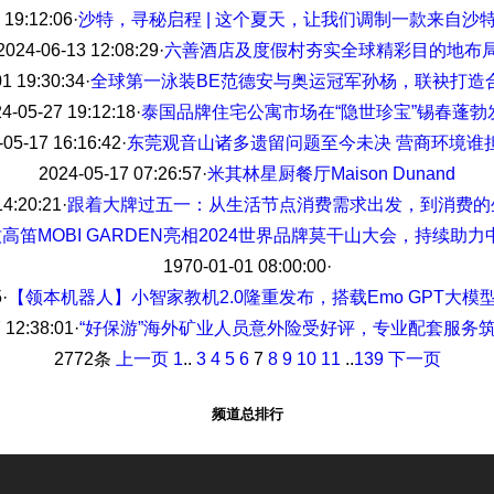
 19:12:06
·
沙特，寻秘启程 | 这个夏天，让我们调制一款来自沙
2024-06-13 12:08:29
·
六善酒店及度假村夯实全球精彩目的地布
1 19:30:34
·
全球第一泳装BE范德安与奥运冠军孙杨，联袂打造
4-05-27 19:12:18
·
泰国品牌住宅公寓市场在“隐世珍宝”锡春蓬勃
-05-17 16:16:42
·
东莞观音山诸多遗留问题至今未决 营商环境谁
2024-05-17 07:26:57
·
米其林星厨餐厅Maison Dunand
14:20:21
·
跟着大牌过五一：从生活节点消费需求出发，到消费的
高笛MOBI GARDEN亮相2024世界品牌莫干山大会，持续助
1970-01-01 08:00:00
·
5
·
【领本机器人】小智家教机2.0隆重发布，搭载Emo GPT大
 12:38:01
·
“好保游”海外矿业人员意外险受好评，专业配套服务
2772条
上一页
1
..
3
4
5
6
7
8
9
10
11
..
139
下一页
频道总排行