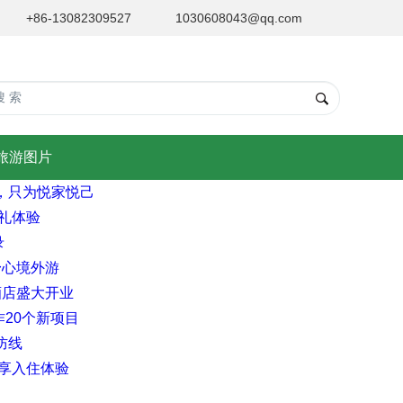
+86-13082309527
1030608043@qq.com
旅游图片
，只为悦家悦己
礼体验
录
舒心境外游
酒店盛大开业
20个新项目
防线
享入住体验